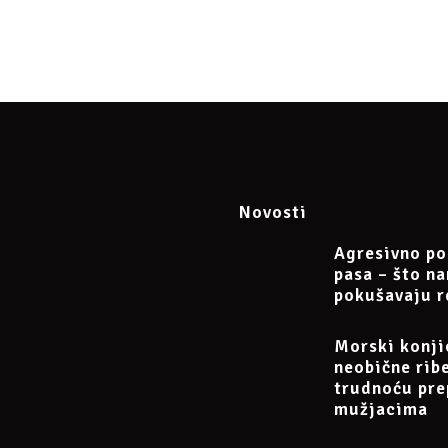
u:
100 HRK
(uplata može biti u EUR)
0189, obrt Argos, vl. Irena Petak.
ća uplata na
PayPal
dr.sc.irena.petak@gmail.com
, 11.04.2021“, te pošaljite potvrdu o uplati na e-mail dr.sc.irena.pe
tu:
Novosti
s/1148470582264614/
Agresivno po
pasa – što n
pokušavaju r
Morski konji
neobične rib
trudnoću pre
mužjacima