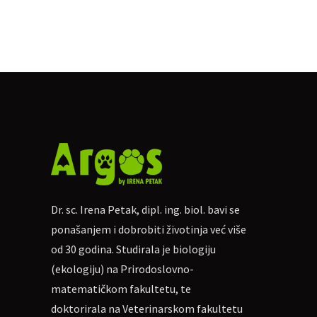
On-line ulaznice
Cijena sudjelovanja za jednu osob
Za uplatu:
IBAN
HR462360000110271
Ako nekome više odgovara, mogu
Molim naznačiti: „Agresija pasa 101
Više informacija na Facebook even
https://www.facebook.com/event
Dr. sc. Irena Petak, dipl. ing. biol. bavi se
ponašanjem i dobrobiti životinja već više
od 30 godina. Studirala je biologiju
(ekologiju) na Prirodoslovno-
matematičkom fakultetu, te
doktorirala na Veterinarskom fakultetu