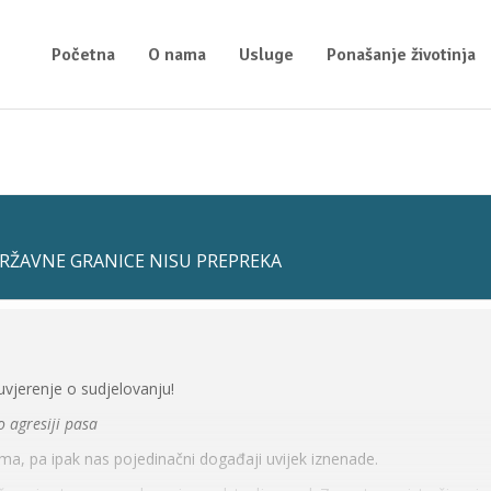
Početna
O nama
Usluge
Ponašanje životinja
RŽAVNE GRANICE NISU PREPREKA
uvjerenje o sudjelovanju!
o agresiji pasa
ema, pa ipak nas pojedinačni događaji uvijek iznenade.