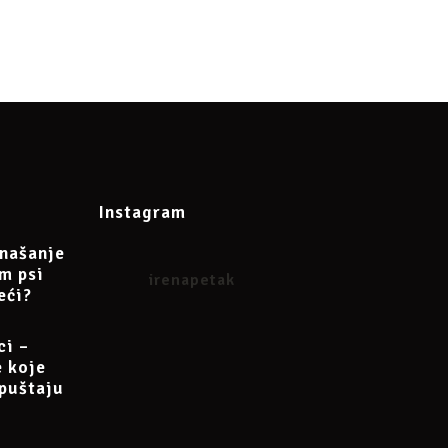
tak@gmail.com
Instagram
našanje
am psi
irenapetak
eći?
ci –
e koje
puštaju