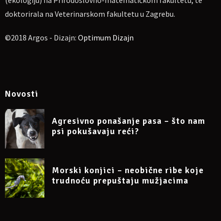
(ekologiju) na Prirodoslovno-matematičkom fakultetu, te
doktorirala na Veterinarskom fakultetu u Zagrebu.
©2018 Argos - Dizajn:
Optimum Dizajn
Novosti
Agresivno ponašanje pasa – što nam
psi pokušavaju reći?
Morski konjici – neobične ribe koje
trudnoću prepuštaju mužjacima