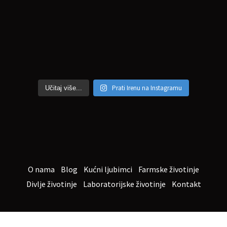
Prati Irenu na Instagramu
Učitaj više...
O nama
Blog
Kućni ljubimci
Farmske životinje
Divlje životinje
Laboratorijske životinje
Kontakt