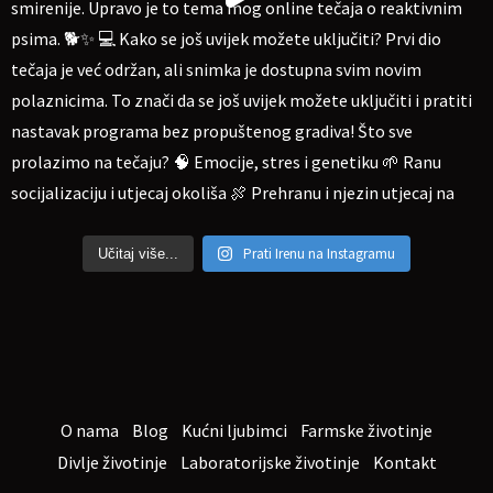
Prati Irenu na Instagramu
Učitaj više...
O nama
Blog
Kućni ljubimci
Farmske životinje
Divlje životinje
Laboratorijske životinje
Kontakt