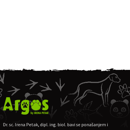
Dr. sc. Irena Petak, dipl. ing. biol. bavi se ponašanjem i