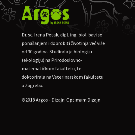
Dr. sc. Irena Petak, dipl. ing. biol. bavi se
ponašanjem i dobrobiti životinja već više
od 30 godina. Studirala je biologiju
(ekologiju) na Prirodoslovno-
matematičkom fakultetu, te
doktorirala na Veterinarskom fakultetu
u Zagrebu.
©2018 Argos - Dizajn:
Optimum Dizajn