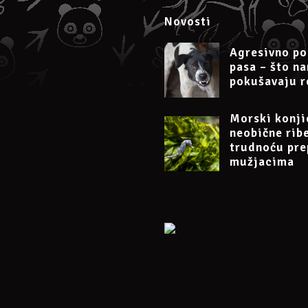
Novosti
Agresivno po
pasa – što n
pokušavaju r
Morski konji
neobične rib
trudnoću pre
mužjacima