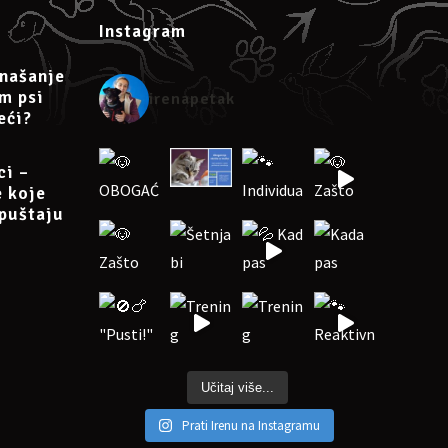
Instagram
našanje
am psi
irenapetak
eći?
ci –
e koje
puštaju
Učitaj više...
Prati Irenu na Instagramu