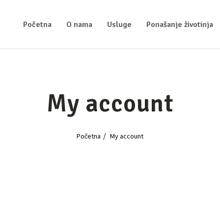
Početna
O nama
Usluge
Ponašanje životinja
My account
Početna
My account