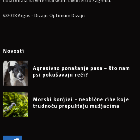
doktorirala na Veterinarskom fakultetu u Zagrebu.
©2018 Argos - Dizajn:
Optimum Dizajn
Novosti
Agresivno ponašanje pasa – što nam
psi pokušavaju reći?
Morski konjici – neobične ribe koje
trudnoću prepuštaju mužjacima