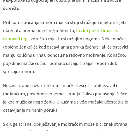
dvorištu.
Prilikom špricanja urinom mačka stoji stražnjim dijelom tijela
okrenuta prema površini/predmetu,
brzim pokretima trza
uspravni rep
i korača u mjestu stražnjim nogama. Neke mačke
(obično ženke) će kod ostavljanja poruka čučnuti, ali će ostaviti
manju količinu urina u odnosu na redovno mokrenje. Konačno,
pojedine mačke čučnu i pomalo ustaju trzajući repom dok
špricaju urinom.
Nekastrirane i nesterilizirane mačke češće će obilježavati
mokraćom, posebno u vrijeme tjeranja. Takvo ponašanje češće
je kod mužjaka nego ženki. U kućama s više mačaka učestalije je
ostavljanje mirisnih poruka.
S druge strane, obilježavanje mokraćom može biti znak straha