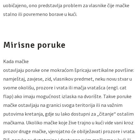
uobičajeno, ono predstavlja problem za vlasnike čije mačke
stalno ili povremeno borave u kući.
Mirisne poruke
Kada mačke
ostavljaju poruke one mokraćom špricaju vertikalne površine:
namještaj, zavjese, zid, vlasnikov predmet, neku novu stvar u
svome okolišu, prozore i vrata ili mačja vratašca (engl. cat
flap) ako imaju mogućnost izlaska na dvorište. Takve poruke
mačke ostavljaju na granici svoga teritorija ili na važnim
putovima kretanja, gdje su lako dostupni za „čitanje“ ostalim
mačkama. Ukoliko mačke koje žive trajno u kući vide vani kroz
prozor druge mačke, vjerojatno će obilježavati prozore i vrata.
Piš-poruke su dugotrajne i dostupne svim mačkama u kući ili