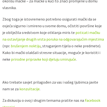
okolišu mačke – za mačke u kući to znači promjene u domu
vlasnika.
Zbog toga je istovremeno potrebno osigurati mački da se
osjeća sigurno i smireno u svome domu, očistiti površine koje
je obilježila sredstvom koje otklanja miris te
poticati mačku
na ostavljanje drugih vrsta poruka na odgovarajućim mjestima
(npr.
brušenjem noktiju
, struganjem tijela o neke predmete).
Kako bi mački olakšali stresne situacije, moguće je koristiti i
neke
prirodne pripravke koji djeluju smirujuće
.
Ako trebate savjet prilagođen za vas i vašeg ljubimca javite
nam se za
konzultacije
.
Za diskusiju o ovoj i drugim temama pratite nas na
Facebook