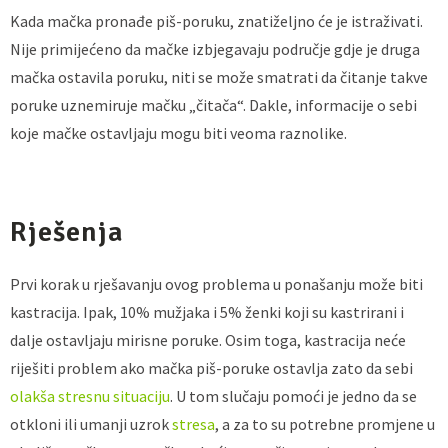
Kada mačka pronađe piš-poruku, znatiželjno će je istraživati.
Nije primijećeno da mačke izbjegavaju područje gdje je druga
mačka ostavila poruku, niti se može smatrati da čitanje takve
poruke uznemiruje mačku „čitača“. Dakle, informacije o sebi
koje mačke ostavljaju mogu biti veoma raznolike.
Rješenja
Prvi korak u rješavanju ovog problema u ponašanju može biti
kastracija. Ipak, 10% mužjaka i 5% ženki koji su kastrirani i
dalje ostavljaju mirisne poruke. Osim toga, kastracija neće
riješiti problem ako mačka piš-poruke ostavlja zato da sebi
olakša stresnu situaciju
. U tom slučaju pomoći je jedno da se
otkloni ili umanji uzrok
stresa
, a za to su potrebne promjene u