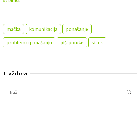
stranici
.
mačka
komunikacija
ponašanje
problem u ponašanju
piš-poruke
stres
Tražilica