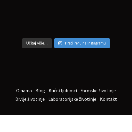
Prati Irenu na Instagramu
Učitaj više...
O nama
Blog
Kućni ljubimci
Farmske životinje
Divlje životinje
Laboratorijske životinje
Kontakt