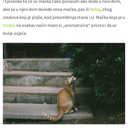
i tjeskobe te će se mačka tako ponašati ako dođe u novi dom,
ako se u njen dom dovede nova mačka, pas ili
beba
, zbog
zvukova koji je plaše, kod preuređenja stana i sl. Mačka koja je u
stresu
na ovakav način malo si „aromatizira“ prostor da se
bolje osjeća.